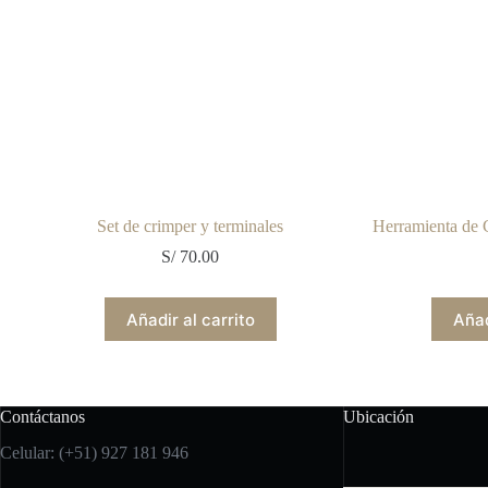
Set de crimper y terminales
Herramienta de
S/
70.00
Añadir al carrito
Añad
Contáctanos
Ubicación
Celular: (+51) 927 181 946