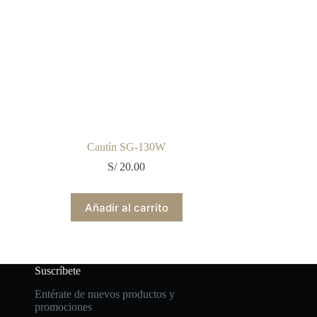
Cautín SG-130W
S/
20.00
Añadir al carrito
Suscríbete
Entérate de nuevos productos y
promociones