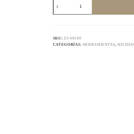
Rollo
de
estaño
100gr
0.8mm
cantidad
SKU:
ZS-08100
CATEGORÍAS:
HERRAMIENTAS
,
SOLDAD