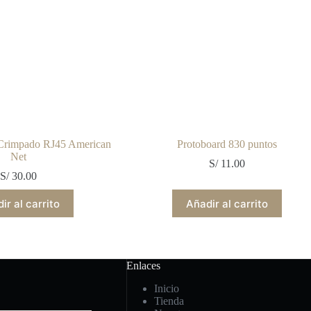
 Crimpado RJ45 American
Protoboard 830 puntos
Net
S/
11.00
S/
30.00
ir al carrito
Añadir al carrito
Enlaces
Inicio
Tienda