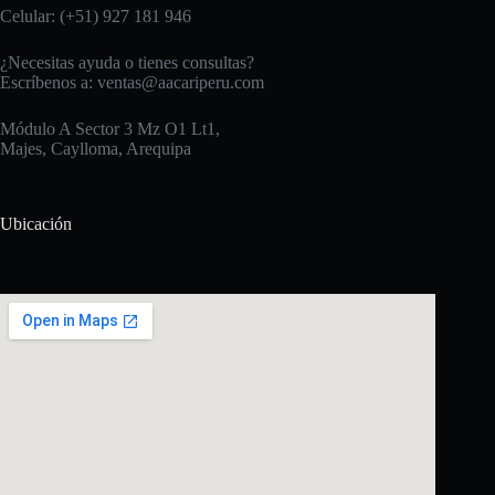
Celular: (+51) 927 181 946
¿Necesitas ayuda o tienes consultas?
Escríbenos a:
ventas@aacariperu.com
Módulo A Sector 3 Mz O1 Lt1,
Majes, Caylloma, Arequipa
Ubicación