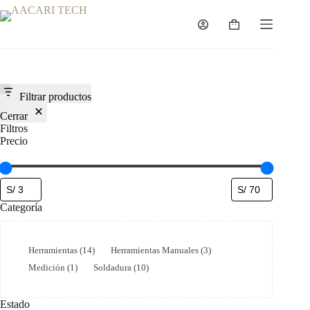
Saltar
al
Carro
contenido
de
compra
Filtrar productos
Cerrar
Filtros
Precio
Categoría
Categoría
Herramientas
(
14
)
Herramientas Manuales
(
3
)
Medición
(
1
)
Soldadura
(
10
)
Estado