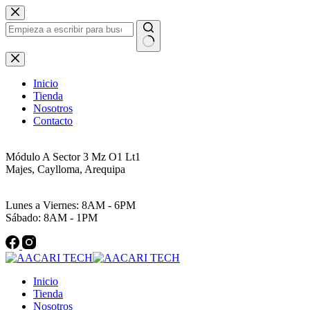
Saltar
al
contenido
Sin
resultados
Inicio
Tienda
Nosotros
Contacto
Dirección
Módulo A Sector 3 Mz O1 Lt1
Majes, Caylloma, Arequipa
Horario
Lunes a Viernes: 8AM - 6PM
Sábado: 8AM - 1PM
Inicio
Tienda
Nosotros