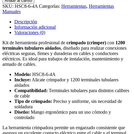
Añadir al carrito
crimper
SKU:
HSC8-6-4A
Categorías:
Herramientas
,
Herramientas
y
Manuales
terminales
cantidad
Descripción
Información adicional
Valoraciones (0)
Kit de herramienta profesional de
crimpado (crimper)
con
1200
terminales tubulares aislados
, diseñado para realizar conexiones
eléctricas seguras, firmes y duraderas en cables y conductores
eléctricos. Es ideal para trabajos de instalación, mantenimiento y
armado de cables.
Modelo:
HSC8-6-4A
Incluye:
Alicate crimpador y 1200 terminales tubulares
aislados
Compatibilidad:
Terminales tubulares para distintos calibres
de cable
Tipo de crimpado:
Preciso y uniforme, sin necesidad de
soldadura
Diseño:
Mango ergonómico para un uso cómodo y
controlado
La herramienta crimpadora permite un engarzado consistente que
asegura un excelente contacto eléctrico entre el cable y el terminal.