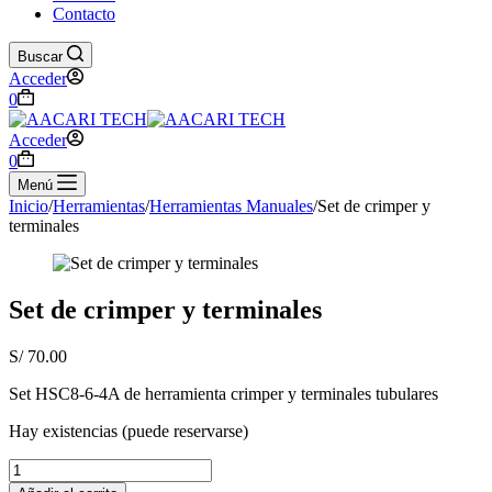
Contacto
Buscar
Acceder
Carro
0
de
compra
Acceder
Carro
0
de
Menú
compra
Inicio
/
Herramientas
/
Herramientas Manuales
/
Set de crimper y
terminales
Set de crimper y terminales
S/
70.00
Set HSC8-6-4A de herramienta crimper y terminales tubulares
Hay existencias (puede reservarse)
Set
de