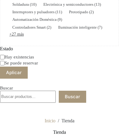
Soldadura
(
10
)
Electrónica y semiconductores
(
13
)
Interruptores y pulsadores
(
11
)
Prototipado
(
2
)
Automatización Doméstica
(
9
)
Controladores Smart
(
2
)
Iluminación inteligente
(
7
)
+27 más
Estado
Estado
Hay existencias
Se puede reservar
Aplicar
Buscar
Buscar
Inicio
/
Tienda
Tienda