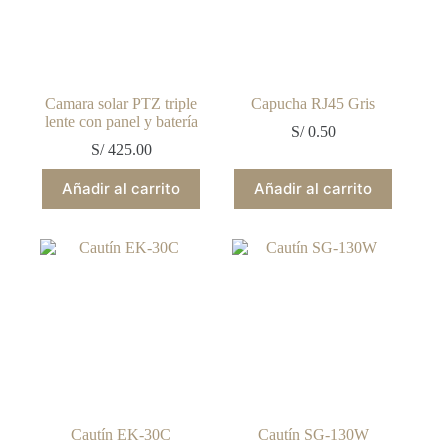
en
la
página
de
producto
Camara solar PTZ triple
Capucha RJ45 Gris
lente con panel y batería
S/
0.50
S/
425.00
Añadir al carrito
Añadir al carrito
Cautín EK-30C
Cautín SG-130W