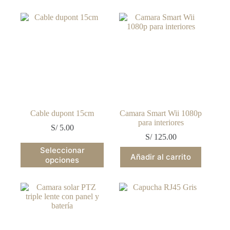
Cable dupont 15cm
Camara Smart Wii 1080p
para interiores
S/
5.00
S/
125.00
Este
Seleccionar
producto
Añadir al carrito
opciones
tiene
múltiples
variantes.
Las
opciones
se
pueden
elegir