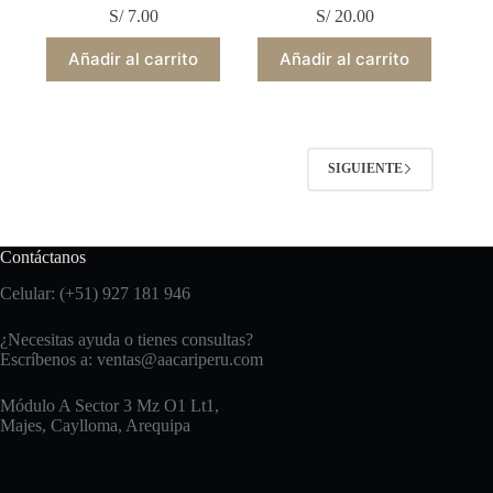
S/
7.00
S/
20.00
Añadir al carrito
Añadir al carrito
SIGUIENTE
Contáctanos
Celular: (+51) 927 181 946
¿Necesitas ayuda o tienes consultas?
Escríbenos a:
ventas@aacariperu.com
Módulo A Sector 3 Mz O1 Lt1,
Majes, Caylloma, Arequipa