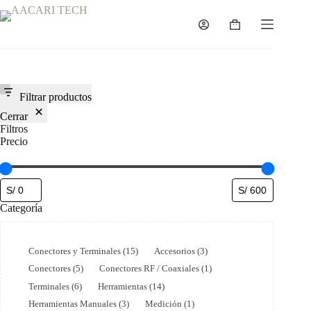
Saltar
al
Carro
contenido
de
compra
Filtrar productos
Cerrar
Filtros
Precio
Categoría
Categoría
Conectores y Terminales
(
15
)
Accesorios
(
3
)
Conectores
(
5
)
Conectores RF / Coaxiales
(
1
)
Terminales
(
6
)
Herramientas
(
14
)
Herramientas Manuales
(
3
)
Medición
(
1
)