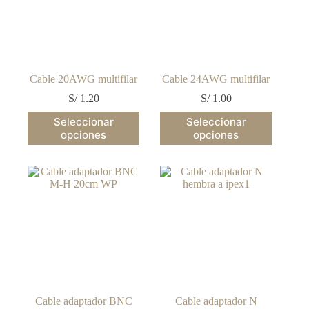
Cable 20AWG multifilar
Cable 24AWG multifilar
S/
1.20
S/
1.00
Este
Este
Seleccionar
Seleccionar
producto
producto
opciones
opciones
tiene
tiene
múltiples
múltiples
variantes.
variantes.
Las
Las
opciones
opciones
se
se
pueden
pueden
elegir
elegir
en
en
la
la
página
página
de
de
producto
producto
Cable adaptador BNC
Cable adaptador N