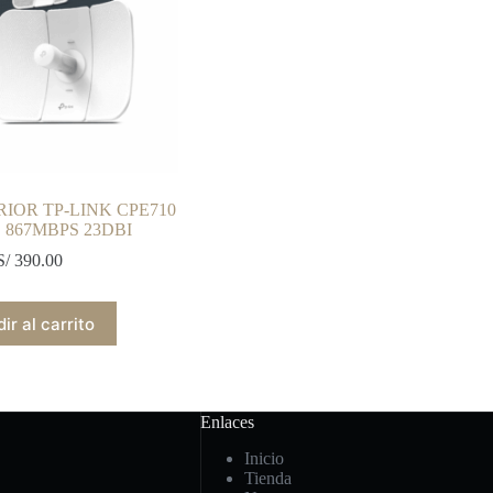
RIOR TP-LINK CPE710
 867MBPS 23DBI
S/
390.00
ir al carrito
Enlaces
Inicio
Tienda