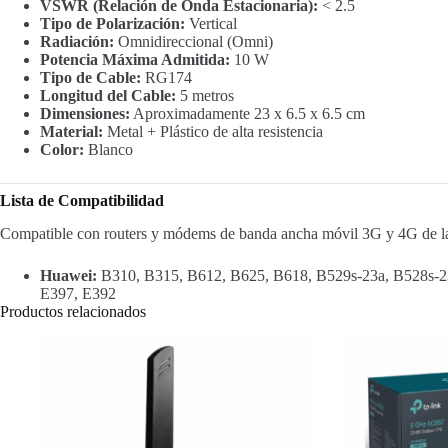
VSWR (Relación de Onda Estacionaria):
< 2.5
Tipo de Polarización:
Vertical
Radiación:
Omnidireccional (Omni)
Potencia Máxima Admitida:
10 W
Tipo de Cable:
RG174
Longitud del Cable:
5 metros
Dimensiones:
Aproximadamente 23 x 6.5 x 6.5 cm
Material:
Metal + Plástico de alta resistencia
Color:
Blanco
Lista de Compatibilidad
Compatible con routers y módems de banda ancha móvil 3G y 4G de la
Huawei:
B310, B315, B612, B625, B618, B529s-23a, B528s-2
E397, E392
Productos relacionados