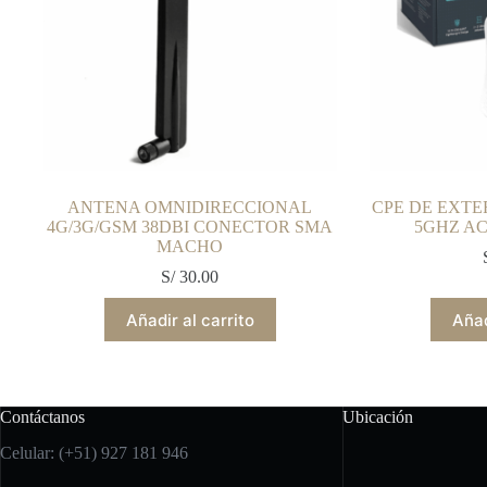
ANTENA OMNIDIRECCIONAL
CPE DE EXTE
4G/3G/GSM 38DBI CONECTOR SMA
5GHZ AC
MACHO
S/
30.00
Añadir al carrito
Añad
Contáctanos
Ubicación
Celular: (+51) 927 181 946