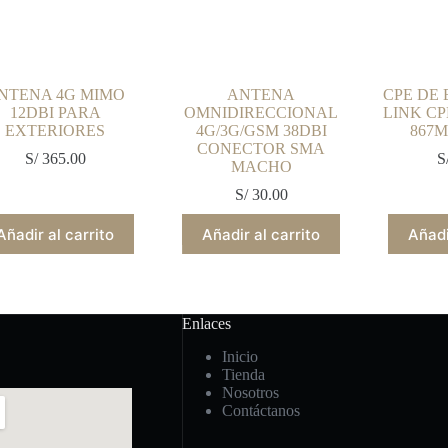
NTENA 4G MIMO
ANTENA
CPE DE 
12DBI PARA
OMNIDIRECCIONAL
LINK CP
EXTERIORES
4G/3G/GSM 38DBI
867M
CONECTOR SMA
S/
365.00
S
MACHO
S/
30.00
Añadir al carrito
Añadir al carrito
Añadi
Enlaces
Inicio
Tienda
Nosotros
Contáctanos