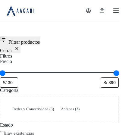
Saltar
al
Carro
contenido
de
compra
Filtrar productos
Cerrar
Filtros
Precio
Categoría
Categoría
Redes y Conectividad
(
3
)
Antenas
(
3
)
Estado
Estado
Hay existencias