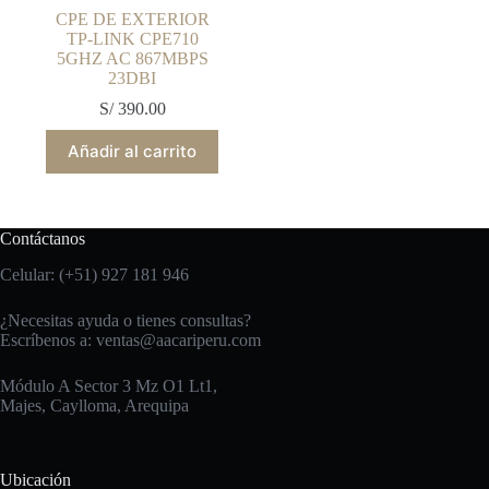
CPE DE EXTERIOR
TP-LINK CPE710
5GHZ AC 867MBPS
23DBI
S/
390.00
Añadir al carrito
Contáctanos
Celular: (+51) 927 181 946
¿Necesitas ayuda o tienes consultas?
Escríbenos a:
ventas@aacariperu.com
Módulo A Sector 3 Mz O1 Lt1,
Majes, Caylloma, Arequipa
Ubicación