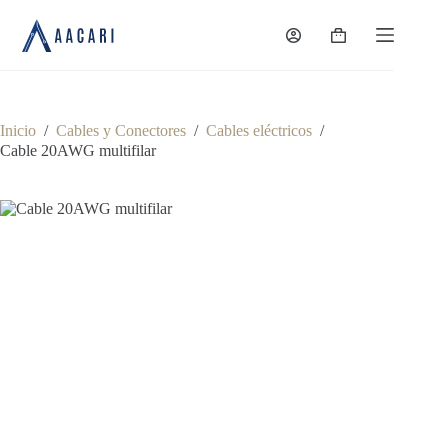
Saltar
al
Carro
contenido
de
compra
Inicio
/
Cables y Conectores
/
Cables eléctricos
/
Cable 20AWG multifilar