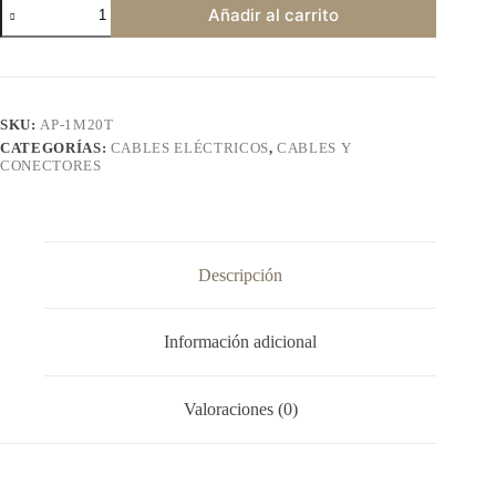
Cable
Añadir al carrito
20AWG
multifilar
cantidad
SKU:
AP-1M20T
CATEGORÍAS:
CABLES ELÉCTRICOS
,
CABLES Y
CONECTORES
Descripción
Información adicional
Valoraciones (0)