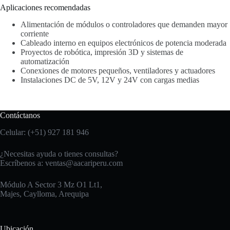
Aplicaciones recomendadas
Alimentación de módulos o controladores que demanden mayor
corriente
Cableado interno en equipos electrónicos de potencia moderada
Proyectos de robótica, impresión 3D y sistemas de
automatización
Conexiones de motores pequeños, ventiladores y actuadores
Instalaciones DC de 5V, 12V y 24V con cargas medias
Contáctanos
Celular: (+51) 927 181 946
¿Necesitas ayuda o tienes consultas?
Escríbenos a:
ventas@aacariperu.com
Módulo A Sector 3 Mz O1 Lt1,
Majes, Caylloma, Arequipa
Ubicación