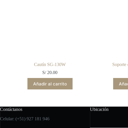
Cautín SG-130W
Soporte 
S/
20.00
Añadir al carrito
Añad
Contáctanos
Ubicación
Celular: (+51) 927 181 946