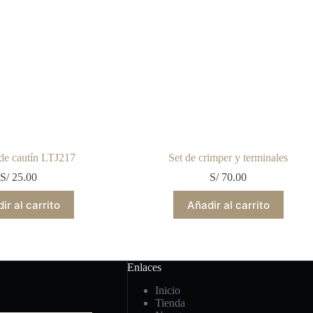
de cautín LTJ217
Set de crimper y terminales
S/
25.00
S/
70.00
ir al carrito
Añadir al carrito
Enlaces
Inicio
Tienda