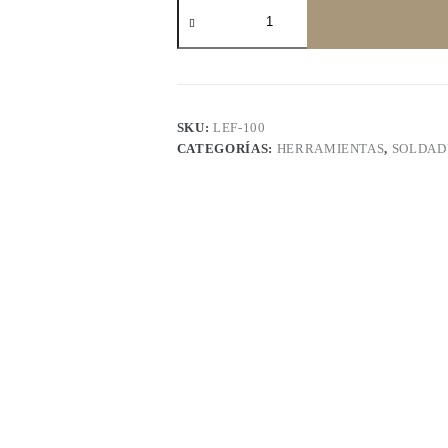
Flux
para
soldar
LEF-
100
cantidad
SKU:
LEF-100
CATEGORÍAS:
HERRAMIENTAS
,
SOLDAD