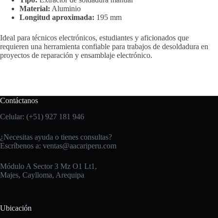
Material:
Aluminio
Longitud aproximada:
195 mm
Ideal para técnicos electrónicos, estudiantes y aficionados que
requieren una herramienta confiable para trabajos de desoldadura en
proyectos de reparación y ensamblaje electrónico.
Contáctanos
Celular: (+51) 927 181 946
¿Necesitas ayuda o tienes consultas?
Escríbenos a:
ventas@aacariperu.com
Módulo A Sector 3 Mz O1 Lt1,
Majes, Caylloma, Arequipa
Ubicación