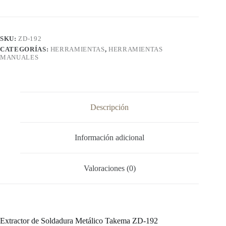
ZD-
192
cantidad
SKU:
ZD-192
CATEGORÍAS:
HERRAMIENTAS
,
HERRAMIENTAS
MANUALES
Descripción
Información adicional
Valoraciones (0)
Extractor de Soldadura Metálico Takema ZD-192