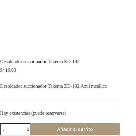
Desoldador succionador Takema ZD-192
S/
16.00
Desoldador succionador Takema ZD-192 Azul metálico
Hay existencias (puede reservarse)
Desoldador
Añadir al carrito
succionador
Takema