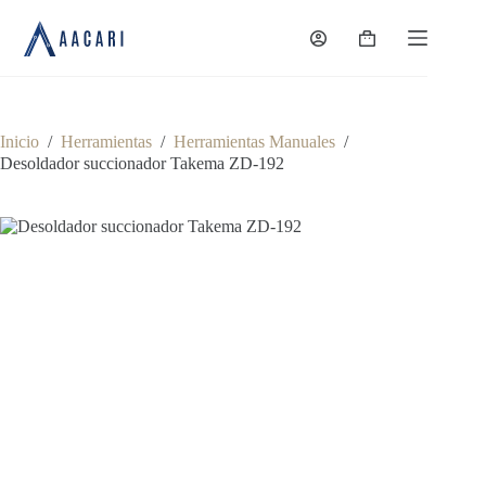
Saltar
al
Carro
contenido
de
compra
Inicio
/
Herramientas
/
Herramientas Manuales
/
Desoldador succionador Takema ZD-192