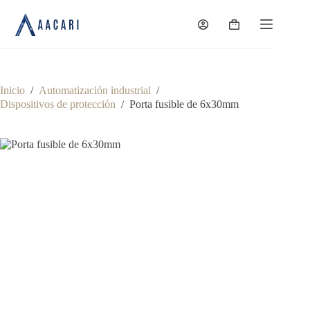
Saltar
al
Carro
contenido
de
compra
Inicio
/
Automatización industrial
/
Dispositivos de protección
/
Porta fusible de 6x30mm