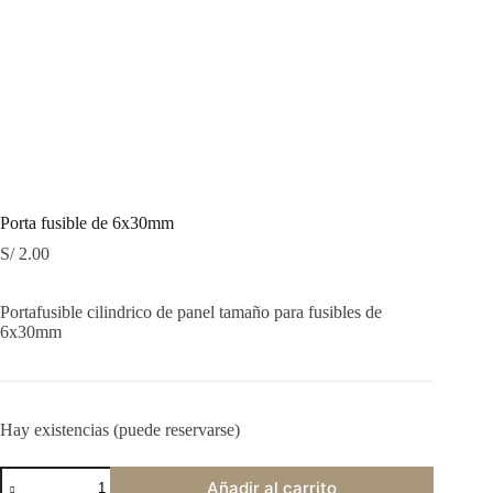
Porta fusible de 6x30mm
S/
2.00
Portafusible cilindrico de panel tamaño para fusibles de
6x30mm
Hay existencias (puede reservarse)
Porta
Añadir al carrito
fusible