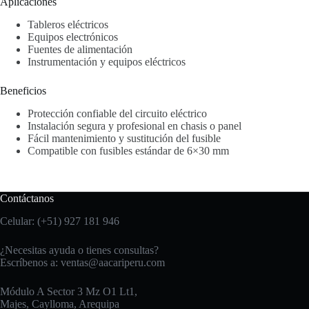
Aplicaciones
Tableros eléctricos
Equipos electrónicos
Fuentes de alimentación
Instrumentación y equipos eléctricos
Beneficios
Protección confiable del circuito eléctrico
Instalación segura y profesional en chasis o panel
Fácil mantenimiento y sustitución del fusible
Compatible con fusibles estándar de 6×30 mm
Contáctanos
Celular: (+51) 927 181 946
¿Necesitas ayuda o tienes consultas?
Escríbenos a:
ventas@aacariperu.com
Módulo A Sector 3 Mz O1 Lt1,
Majes, Caylloma, Arequipa