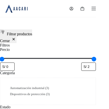
Saltar
al
Carro
contenido
de
compra
Filtrar productos
Cerrar
Filtros
Precio
Categoría
Categoría
Automatización industrial
(
3
)
Dispositivos de protección
(
3
)
Estado