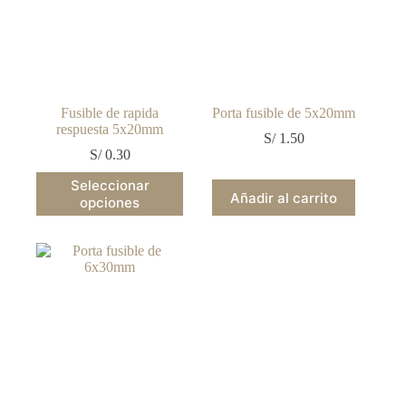
Fusible de rapida
Porta fusible de 5x20mm
respuesta 5x20mm
S/
1.50
S/
0.30
Este
Seleccionar
producto
Añadir al carrito
opciones
tiene
múltiples
variantes.
Las
opciones
se
pueden
elegir
en
la
página
de