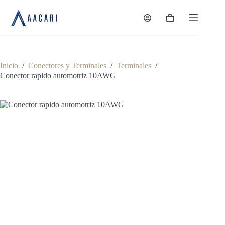
Saltar
al
Carro
contenido
de
compra
Inicio
/
Conectores y Terminales
/
Terminales
/
Conector rapido automotriz 10AWG