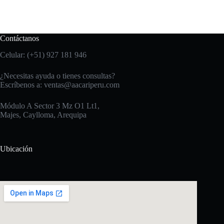
Contáctanos
Celular: (+51) 927 181 946
¿Necesitas ayuda o tienes consultas?
Escríbenos a:
ventas@aacariperu.com
Módulo A Sector 3 Mz O1 Lt1,
Majes, Caylloma, Arequipa
Ubicación