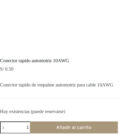
Conector rapido automotriz 10AWG
S/
0.50
Conector rapido de empalme automotriz para cable 10AWG
Hay existencias (puede reservarse)
Conector
Añadir al carrito
rapido
automotriz