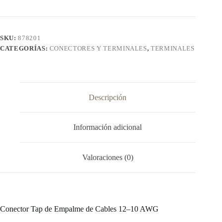
10AWG
cantidad
SKU:
878201
CATEGORÍAS:
CONECTORES Y TERMINALES
,
TERMINALES
Descripción
Información adicional
Valoraciones (0)
Conector Tap de Empalme de Cables 12–10 AWG