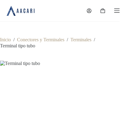
Saltar
al
Carro
contenido
de
compra
Inicio
/
Conectores y Terminales
/
Terminales
/
Terminal tipo tubo