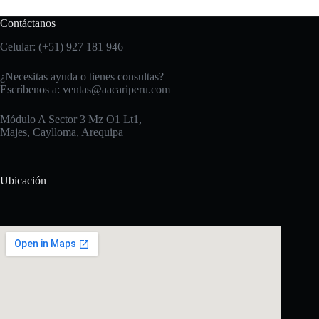
Contáctanos
Celular: (+51) 927 181 946
¿Necesitas ayuda o tienes consultas?
Escríbenos a:
ventas@aacariperu.com
Módulo A Sector 3 Mz O1 Lt1,
Majes, Caylloma, Arequipa
Ubicación