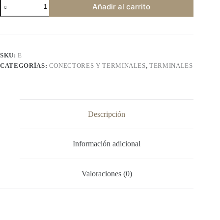
Terminal
Añadir al carrito
tipo
tubo
cantidad
SKU:
E
CATEGORÍAS:
CONECTORES Y TERMINALES
,
TERMINALES
Descripción
Información adicional
Valoraciones (0)