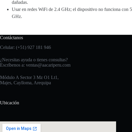
dañadas.
Usar en redes WiFi de 2.4 GHz; el dispositivo no funciona con 5
GHz.
Contáctanos
Celular: (+51) 927 181 946
¿Necesitas ayuda o tienes consultas?
Escríbenos a:
ventas@aacariperu.com
Módulo A Sector 3 Mz O1 Lt1,
Majes, Caylloma, Arequipa
Ubicación