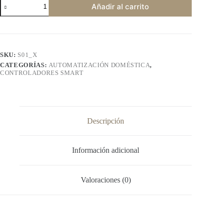
Toma
Añadir al carrito
corriente
smart,
carga
max
10A
cantidad
SKU:
S01_X
CATEGORÍAS:
AUTOMATIZACIÓN DOMÉSTICA
,
CONTROLADORES SMART
Descripción
Información adicional
Valoraciones (0)