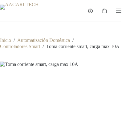
Saltar
al
Carro
contenido
de
compra
Inicio
/
Automatización Doméstica
/
Controladores Smart
/
Toma corriente smart, carga max 10A