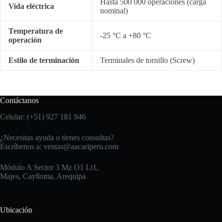
Hasta 500 000 operaciones (carga
Vida eléctrica
nominal)
Temperatura de
-25 °C a +80 °C
operación
Estilo de terminación
Terminales de tornillo (Screw)
Contáctanos
Celular: (+51) 927 181 946
¿Necesitas ayuda o tienes consultas?
Escríbenos a:
ventas@aacariperu.com
Módulo A Sector 3 Mz O1 Lt1,
Majes, Caylloma, Arequipa
Ubicación