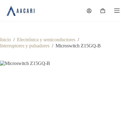
Saltar
al
Carro
contenido
de
compra
Inicio
/
Electrónica y semiconductores
/
Interruptores y pulsadores
/
Microswitch Z15GQ-B