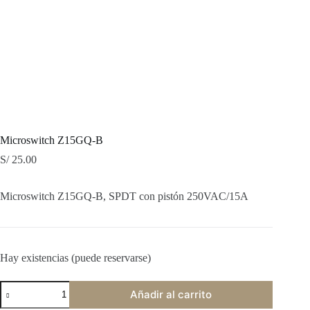
Microswitch Z15GQ-B
S/
25.00
Microswitch Z15GQ-B, SPDT con pistón 250VAC/15A
Hay existencias (puede reservarse)
Microswitch
Añadir al carrito
Z15GQ-
B