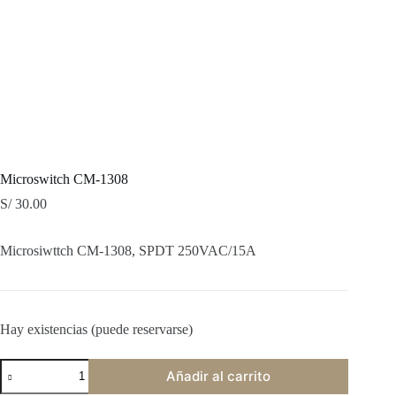
Microswitch CM-1308
S/
30.00
Microsiwttch CM-1308, SPDT 250VAC/15A
Hay existencias (puede reservarse)
Microswitch
Añadir al carrito
CM-
1308