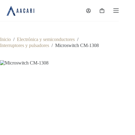
Saltar
al
Carro
contenido
de
compra
Inicio
/
Electrónica y semiconductores
/
Interruptores y pulsadores
/
Microswitch CM-1308