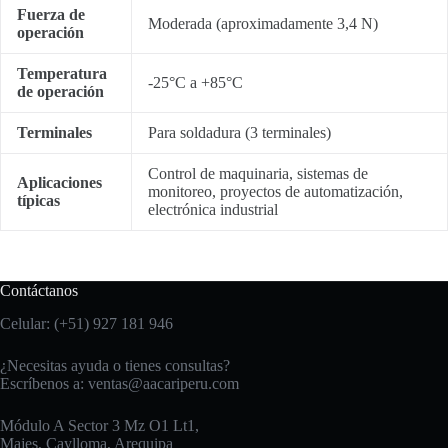
Fuerza de
Moderada (aproximadamente 3,4 N)
operación
Temperatura
-25°C a +85°C
de operación
Terminales
Para soldadura (3 terminales)
Control de maquinaria, sistemas de
Aplicaciones
monitoreo, proyectos de automatización,
típicas
electrónica industrial
Contáctanos
Celular: (+51) 927 181 946
¿Necesitas ayuda o tienes consultas?
Escríbenos a:
ventas@aacariperu.com
Módulo A Sector 3 Mz O1 Lt1,
Majes, Caylloma, Arequipa