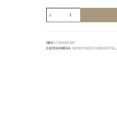
Sensor
Capacitivo
de
Humedad
de
Suelo
RS485
cantidad
SKU:
CHSSRS485
CATEGORÍAS:
MONITOREO AMBIENTAL