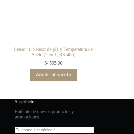
e
Sensor 1: Sensor de pH y Temperatura de
Suelo (2 en 1, RS-485)
S/
505.00
Añadir al carrito
Suscríbete
Entérate de nuevos productos y
promociones