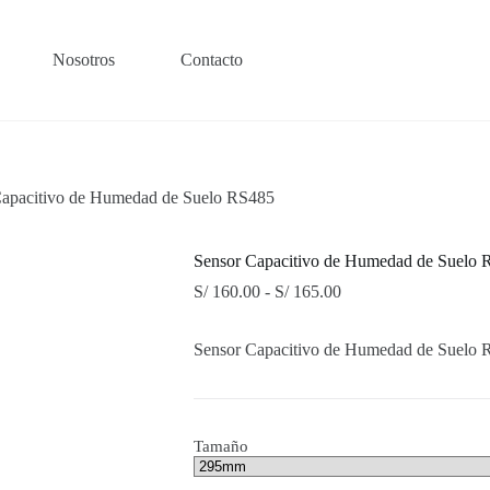
Nosotros
Contacto
Capacitivo de Humedad de Suelo RS485
Sensor Capacitivo de Humedad de Suelo
Rango
S/
160.00
-
S/
165.00
de
precios:
Sensor Capacitivo de Humedad de Suelo
desde
S/ 160.00
hasta
S/ 165.00
Tamaño