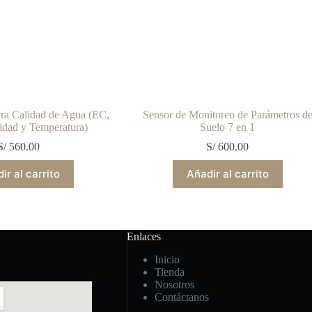
ara Calidad de Agua (EC,
Sensor de Monitoreo de Parámetros d
idad y Temperatura)
Suelo 7 en 1
S/
560.00
S/
600.00
ir al carrito
Añadir al carrito
Enlaces
Inicio
Tienda
Nosotros
Contáctanos