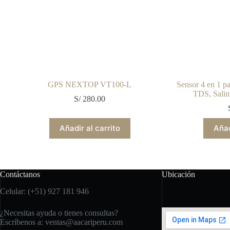
GPS NEXTOP VT100-L
Sensor 4 en 1 p
TDS, Salin
S/
280.00
Añadir al carrito
Añad
Contáctanos
Ubicación
Celular: (+51) 927 181 946
¿Necesitas ayuda o tienes consultas?
Escríbenos a:
ventas@aacariperu.com