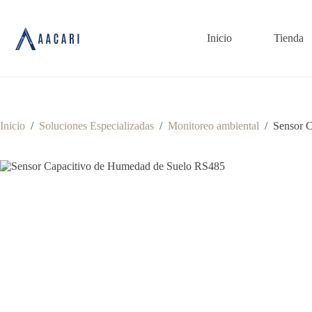
Saltar
al
contenido
Inicio
Tienda
Inicio
/
Soluciones Especializadas
/
Monitoreo ambiental
/
Sensor 