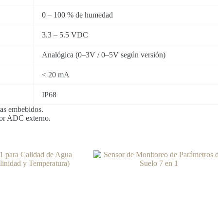
0 – 100 % de humedad
3.3 – 5.5 VDC
Analógica (0–3V / 0–5V según versión)
< 20 mA
IP68
as embebidos.
idor ADC externo.