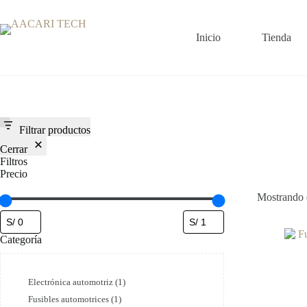
Saltar
al
contenido
Inicio
Tienda
Filtrar productos
Cerrar
Filtros
Precio
Mostrando e
Categoría
Categoría
Electrónica automotriz
(
1
)
Fusibles automotrices
(
1
)